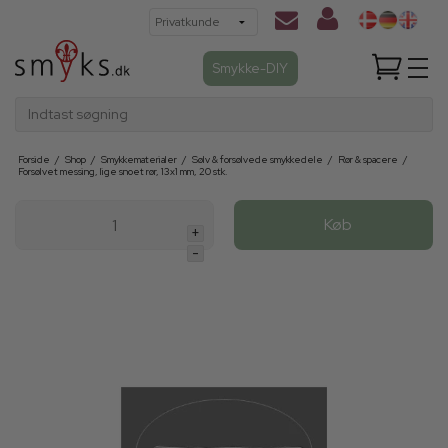
Smykke-DIY
Indtast søgning
Forside
/
Shop
/
Smykkematerialer
/
Sølv & forsølvede smykkedele
/
Rør & spacere
/
Forsølvet messing, lige snoet rør, 13x1 mm, 20 stk.
Køb
+
-