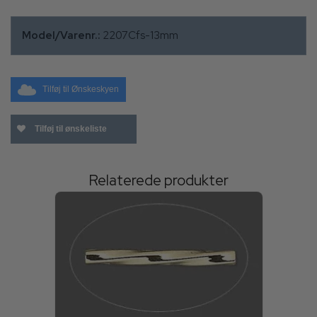
Model/Varenr.:
2207Cfs-13mm
Tilføj til Ønskeskyen
Tilføj til ønskeliste
Relaterede produkter