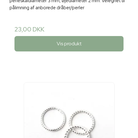
perleskåldiameter 3 mm, øjediameter 2 mm. Velegnet til
pålimning af anborede dråber/perler
23,00 DKK
Vis produkt