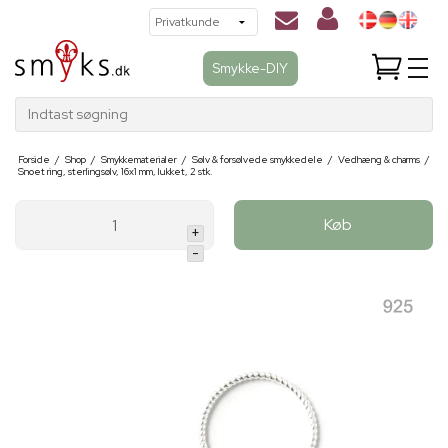
Smykke-DIY
Indtast søgning
Forside
/
Shop
/
Smykkematerialer
/
Sølv & forsølvede smykkedele
/
Vedhæng & charms
/
Snoet ring, sterlingsølv, 16x1 mm, lukket, 2 stk.
Køb
+
-