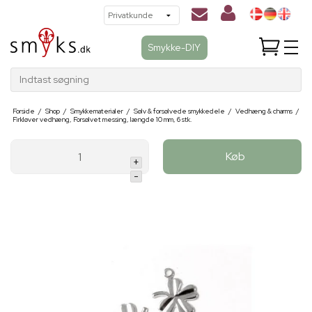
Smykke-DIY
Indtast søgning
Forside
/
Shop
/
Smykkematerialer
/
Sølv & forsølvede smykkedele
/
Vedhæng & charms
/
Firkløver vedhæng, Forsølvet messing, længde 10 mm, 6 stk.
Køb
+
-