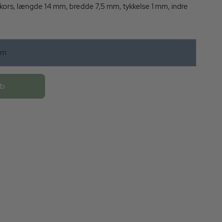
lv, kors, længde 14 mm, bredde 7,5 mm, tykkelse 1 mm, indre
mm
øb