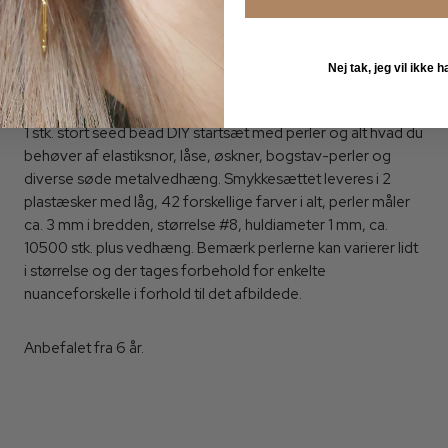
10500 perler
1886Ec48-8
Nej tak, jeg vil ikke
1 stk. stort seed bead DIY startsæt med perler og alt hvad du
behøver af elastiksnor, låse, øskner, bogstav-perler og
diverse søde metalvedhæng. Smykkesættet leveres i 2
plastæsker med låg, 42 forskellige farver i alt, perler måler
ca. 3 mm i bredden, størrelse #8, huldiameter 1 mm, ca.
10500 stk. plus vedhæng. Bemærk perlerne kan varierer lidt
i størrelse og der tages forbehold for enkelte
nuanceforskelle i forhold til det afbildede.
Anbefalet fra 6 år.