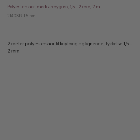
Polyestersnor, mørk armygrøn, 1,5 - 2 mm, 2 m
21408B-1.5mm
2 meter polyestersnor til knytning og lignende, tykkelse 1,5 -
2 mm.