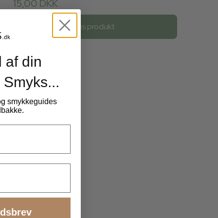
15,00 DKK
Vis produkt
 af din
 Smyks...
 og smykkeguides
ndbakke.
edsbrev