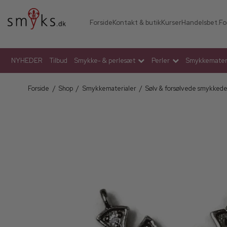
Forside
Kontakt & butik
Kurser
Handelsbet.
Fo
NYHEDER
Tilbud
Smykke- & perlesæt
Perler
Smykkemateri
Forside
/
Shop
/
Smykkematerialer
/
Sølv & forsølvede smykked