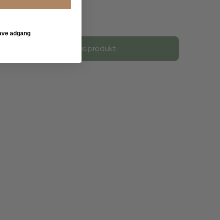
279,00 DKK
269,00 DKK
 have adgang
Vis produkt