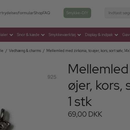
Indtast søg
Smykke-DIY
rtrydelsesformular
Shop
FAQ
aler
Snor & kæde
Smykkeværktøj
Display & indpak
Gav
ele
/
Vedhæng & charms
/
Mellemled med zirkonia, to øjer, kors, sort sølv, 14x
Mellemled 
øjer, kors,
1 stk
69,00 DKK