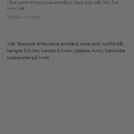
Låse-perle til macrame armbånd, blank sort, stål, 11x6,5x4
mm, 1 stk.
14122Bst-11x6.5mm
1 stk. låseperle til Macramé armbånd, blank sort, rustfrit stål,
længde 11,5 mm, bredde 6,5 mm, tykkelse 4 mm, bred indre
huldiameter på 3 mm