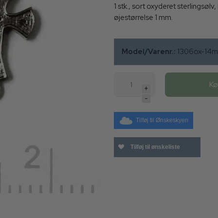
1 stk., sort oxyderet sterlingsø
øjestørrelse 1 mm.
Model/Varenr.:
1306ox-14
K
+
-
Tilføj til Ønskeskyen
Tilføj til ønskeliste