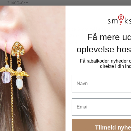
31140B-6cm
1 stk. Perlenål type split-nål, længde 6 mm, tykkelse 0,5 mm.
Få mere ud
Nålen er bøjelig og kan splittes på midten, så den er let at
tråde. Kan desuden benyttes til Seed beads
oplevelse hos
Få rabatkoder, nyheder
direkte i din i
Navn
Email
Tilmeld nyh
Seed bead smykkesæt m. tilbehør, mm, #8, 42 farver, ca.