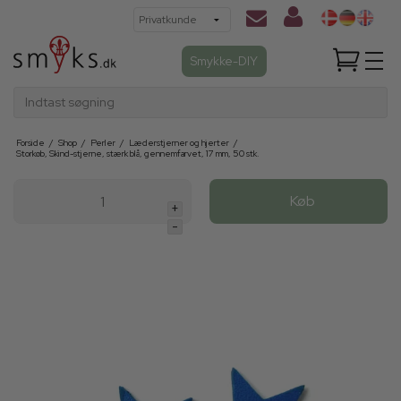
Smykke-DIY
Indtast søgning
Forside
/
Shop
/
Perler
/
Læderstjerner og hjerter
/
Storkøb, Skind-stjerne, stærk blå, gennemfarvet, 17 mm, 50 stk.
Køb
+
-