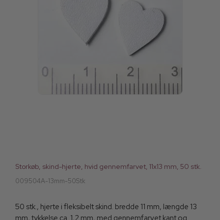
Storkøb, skind-hjerte, hvid gennemfarvet, 11x13 mm, 50 stk.
009504A-13mm-50Stk
50 stk., hjerte i fleksibelt skind. bredde 11 mm, længde 13
mm, tykkelse ca. 1,2 mm, med gennemfarvet kant og