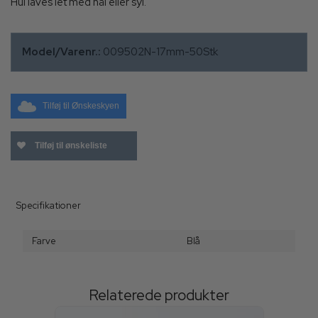
Hul laves let med nål eller syl.
Model/Varenr.:
009502N-17mm-50Stk
Tilføj til Ønskeskyen
Tilføj til ønskeliste
Specifikationer
Farve
Blå
Relaterede produkter