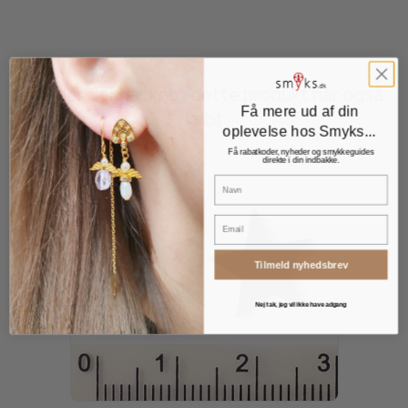
Kunder der har købt dette produkt har også
Få mere ud af din
købt
oplevelse hos Smyks...
Få rabatkoder, nyheder og smykkeguides
direkte i din indbakke.
Navn
Email
Tilmeld nyhedsbrev
Nej tak, jeg vil ikke have adgang