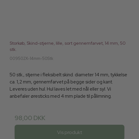
Storkøb, Skind-stjerne, lille, sort gennemfarvet, 14 mm, 50
stk.
009502X-14mm-50Stk
50 stk., stjerne i fleksibelt skind. diameter 14 mm, tykkelse
ca. 1,2 mm, gennemfarvet på begge sider og kant.
Leveres uden hul. Hul laves let med nål eller syl. Vi
anbefaler øresticks med 4 mm plade til pålimning.
98,00 DKK
Vis produkt