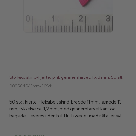
Storkøb, skind-hjerte, pink gennemfarvet, 11x13 mm, 50 stk.
009504F-13mm-50Stk
50 stk., hjerte i fleksibelt skind. bredde 11 mm, længde 13
mm, tykkelse ca. 1,2 mm, med gennemfarvet kant og
bagside. Leveres uden hul. Hul laves let med nål eller syl.