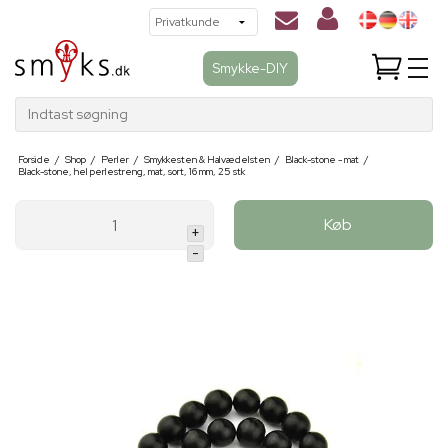
Smykke-DIY
Indtast søgning
Forside
/
Shop
/
Perler
/
Smykkesten & Halvædelsten
/
Black-stone - mat
/
Black-stone, hel perlestreng, mat, sort, 16 mm, 25 stk
Køb
+
-