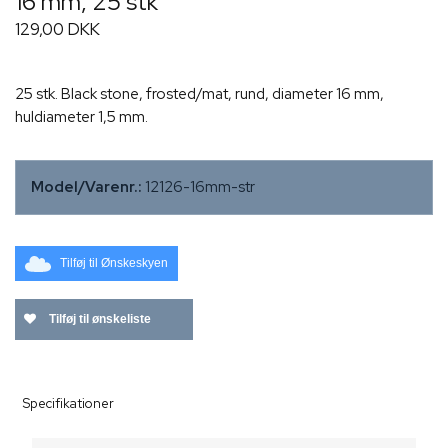
16 mm, 25 stk
129,00 DKK
25 stk. Black stone, frosted/mat, rund, diameter 16 mm,
huldiameter 1,5 mm.
Model/Varenr.:
12126-16mm-str
Tilføj til Ønskeskyen
Tilføj til ønskeliste
Specifikationer