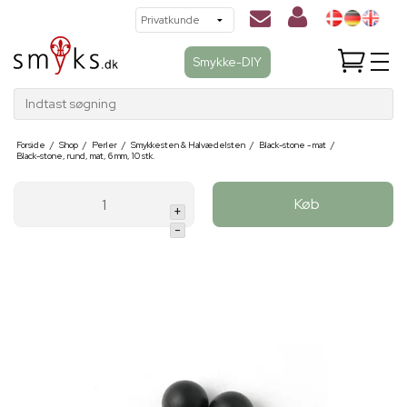
Smykke-DIY
Indtast søgning
Forside
/
Shop
/
Perler
/
Smykkesten & Halvædelsten
/
Black-stone - mat
/
Black-stone, rund, mat, 6 mm, 10 stk.
Køb
+
-