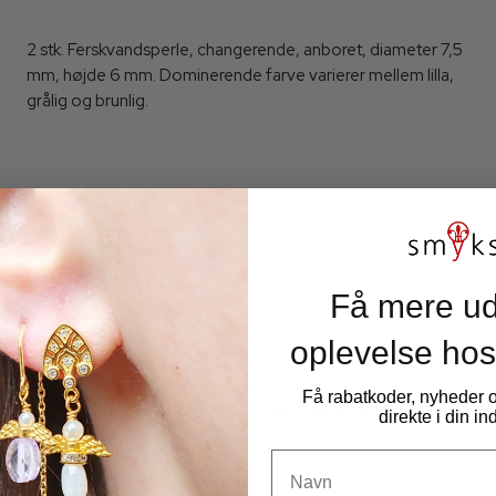
2 stk. Ferskvandsperle, changerende, anboret, diameter 7,5
mm, højde 6 mm. Dominerende farve varierer mellem lilla,
grålig og brunlig.
Få mere ud
oplevelse hos
Få rabatkoder, nyheder
Ferskvandsperle, changerende, mørkblå-lilla, anboret, 9x6,5
direkte i din i
mm, 2 stk
Navn
10210B-9mm