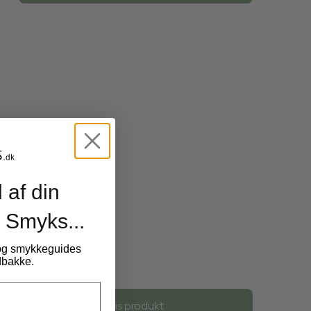
 af din
 Smyks...
 og smykkeguides
ndbakke.
26,00 DKK
Vis produkt