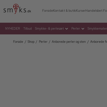
Forside
Kontakt & butik
Kurser
Handelsbet.
Fo
NYHEDER
Tilbud
Smykke- & perlesæt
Perler
Smykkemateri
Forside
/
Shop
/
Perler
/
Anborede perler og sten
/
Anborede f