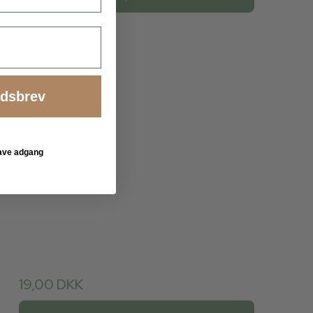
edsbrev
 have adgang
19,00 DKK