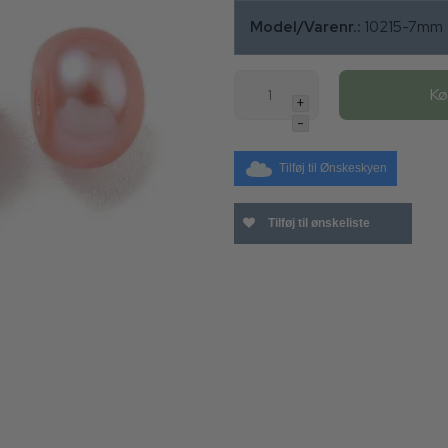
Model/Varenr.:
10215-7mm
K
+
-
Tilføj til Ønskeskyen
Tilføj til ønskeliste