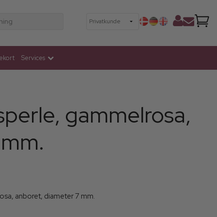
ning
ekort
Services
sperle, gammelrosa,
7 mm.
rosa, anboret, diameter 7 mm.