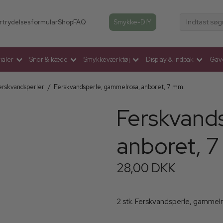
Indtast søg
Smykke-DIY
rtrydelsesformular
Shop
FAQ
aler
Snor & kæde
Smykkeværktøj
Display & indpak
Gav
erskvandsperler
/
Ferskvandsperle, gammelrosa, anboret, 7 mm.
Ferskvand
anboret, 
28,00 DKK
2 stk. Ferskvandsperle, gammel