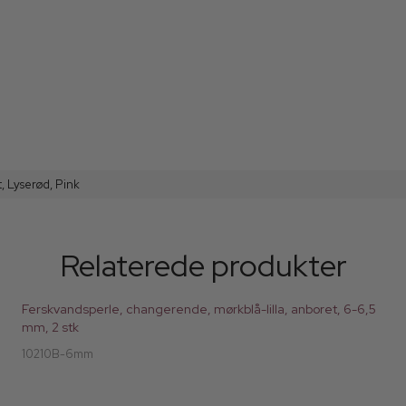
t,
Lyserød,
Pink
Relaterede produkter
Ferskvandsperle, changerende, mørkblå-lilla, anboret, 6-6,5
mm, 2 stk
10210B-6mm