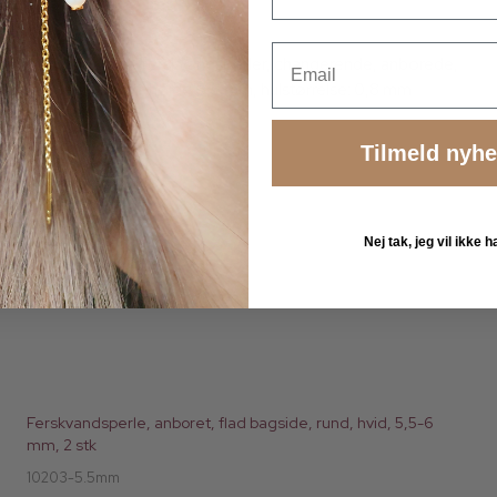
Email
2 stk. mørkelilla ferskvandsperler, changerende, anborede,
diameter 9 mm, højde 6,5 mm, hulstørrelse: 0,8 mm
Tilmeld nyh
Nej tak, jeg vil ikke
Ferskvandsperle, anboret, flad bagside, rund, hvid, 5,5-6
mm, 2 stk
10203-5.5mm