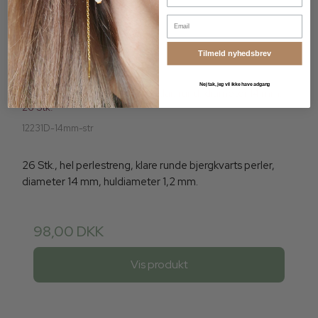
Email
Tilmeld nyhedsbrev
Nej tak, jeg vil ikke have adgang
Bjergkvarts perle, hel streng, klar, rund, diameter 14 mm,
26 Stk.
12231D-14mm-str
26 Stk., hel perlestreng, klare runde bjergkvarts perler,
diameter 14 mm, huldiameter 1,2 mm.
98,00 DKK
Vis produkt