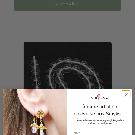
Vis produkt
Få mere ud af din
oplevelse hos Smyks...
Få rabatkoder, nyheder og smykkeguides
direkte i din indbakke.
Navn