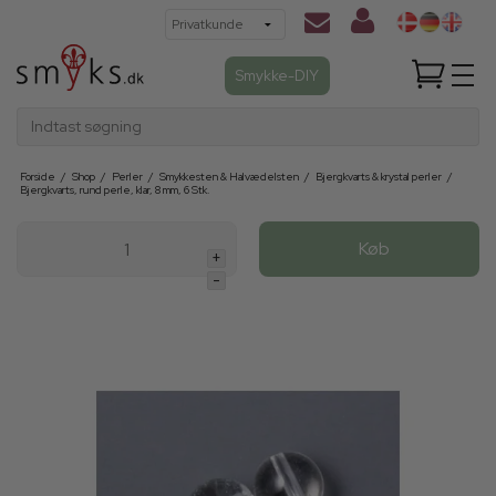
Smykke-DIY
Indtast søgning
Forside
/
Shop
/
Perler
/
Smykkesten & Halvædelsten
/
Bjergkvarts & krystal perler
/
Bjergkvarts, rund perle, klar, 8 mm, 6 Stk.
Køb
+
-