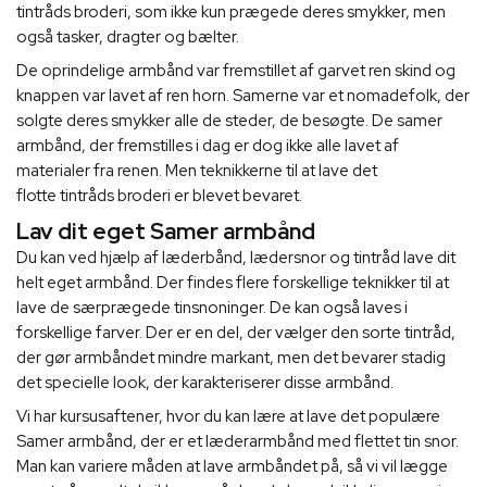
tintråds broderi, som ikke kun prægede deres smykker, men
også tasker, dragter og bælter.
De oprindelige armbånd var fremstillet af garvet ren skind og
knappen var lavet af ren horn. Samerne var et nomadefolk, der
solgte deres smykker alle de steder, de besøgte. De samer
armbånd, der fremstilles i dag er dog ikke alle lavet af
materialer fra renen. Men teknikkerne til at lave det
flotte tintråds broderi er blevet bevaret.
Lav dit eget Samer armbånd
Du kan ved hjælp af læderbånd, lædersnor og tintråd lave dit
helt eget armbånd. Der findes flere forskellige teknikker til at
lave de særprægede tinsnoninger. De kan også laves i
forskellige farver. Der er en del, der vælger den sorte tintråd,
der gør armbåndet mindre markant, men det bevarer stadig
det specielle look, der karakteriserer disse armbånd.
Vi har kursusaftener, hvor du kan lære at lave det populære
Samer armbånd, der er et læderarmbånd med flettet tin snor.
Man kan variere måden at lave armbåndet på, så vi vil lægge