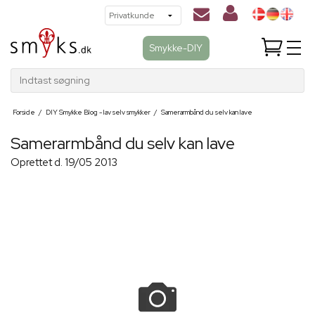
Smykke-DIY
Indtast søgning
Forside
/
DIY Smykke Blog - lav selv smykker
/
Samerarmbånd du selv kan lave
Samerarmbånd du selv kan lave
Oprettet d.
19/05 2013