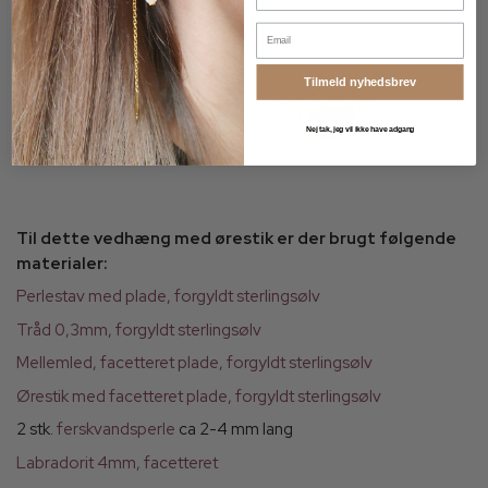
Email
Tilmeld nyhedsbrev
Nej tak, jeg vil ikke have adgang
Til dette vedhæng med ørestik er der brugt følgende
materialer:
Perlestav med plade, forgyldt sterlingsølv
Tråd 0,3mm, forgyldt sterlingsølv
Mellemled, facetteret plade, forgyldt sterlingsølv
Ørestik med facetteret plade, forgyldt sterlingsølv
2 stk.
ferskvandsperle
ca 2-4 mm lang
Labradorit 4mm, facetteret