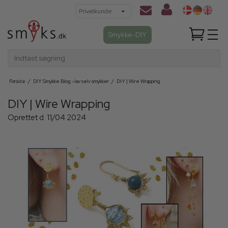
Smykke-DIY
Indtast søgning
Forside
/
DIY Smykke Blog - lav selv smykker
/
DIY | Wire Wrapping
DIY | Wire Wrapping
Oprettet d.
11/04 2024