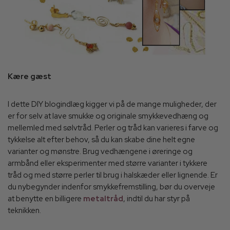
Kære gæst
I dette DIY blogindlæg kigger vi på de mange muligheder, der
er for selv at lave smukke og originale smykkevedhæng og
mellemled med sølvtråd. Perler og tråd kan varieres i farve og
tykkelse alt efter behov, så du kan skabe dine helt egne
varianter og mønstre. Brug vedhængene i øreringe og
armbånd eller eksperimenter med større varianter i tykkere
tråd og med større perler til brug i halskæder eller lignende. Er
du nybegynder indenfor smykkefremstilling, bør du overveje
at benytte en billigere
metaltråd
, indtil du har styr på
teknikken.