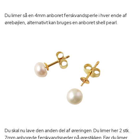
Du limer så en 4mm anboret ferskvandsperle i hver ende af
ørebøjlen, alternativt kan bruges en anboret shell pearl.
Du skal nu lave den anden del af øreringen. Du limer her 2 stk.
7mm anborede ferskvandsperler på ørestikken. Før du limer