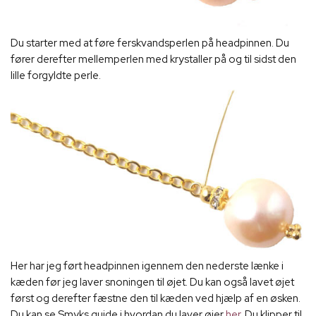
Du starter med at føre ferskvandsperlen på headpinnen. Du
fører derefter mellemperlen med krystaller på og til sidst den
lille forgyldte perle.
Her har jeg ført headpinnen igennem den nederste lænke i
kæden før jeg laver snoningen til øjet. Du kan også lavet øjet
først og derefter fæstne den til kæden ved hjælp af en øsken.
Du kan se Smyks guide i hvordan du laver øjer
her.
Du klipper til