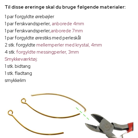
Til disse øreringe skal du bruge følgende materialer:
1 par forgyldte ørebøjler
1 par ferskvandsperler,
anborede 4mm
1 par ferskvandsperler,
anborede 7mm
1 par forgyldte ørestiks med perleskål
2 stk. forgyldte
mellemperler med krystal, 4mm
4 stk.
forgyldte messingperler, 3mm
Smykkeværktøj
:
1 stk. bidtang
1 stk. fladtang
smykkelim