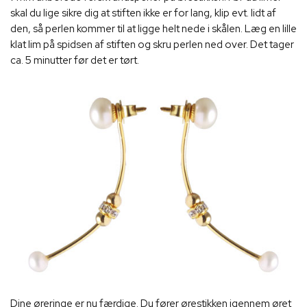
skal du lige sikre dig at stiften ikke er for lang, klip evt. lidt af
den, så perlen kommer til at ligge helt nede i skålen. Læg en lille
klat lim på spidsen af stiften og skru perlen ned over. Det tager
ca. 5 minutter før det er tørt.
Dine øreringe er nu færdige. Du fører ørestikken igennem øret