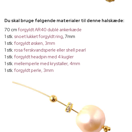
Du skal bruge følgende materialer til denne halskæde:
70 cm
forgyldt AR40 dublé ankerkæde
1 stk.
snoet lukket forgyldt ring
, 7mm
1 stk.
forgyldt øsken, 3mm
1 stk.
rosa ferskvandsperle eller shell pearl
1 stk.
forgyldt headpin med 4 kugler
1 stk.
mellemperle med krystaller, 4mm
1 stk.
forgyldt perle, 3mm