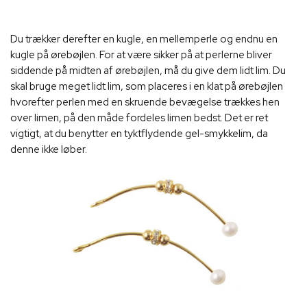
Du trækker derefter en kugle, en mellemperle og endnu en
kugle på ørebøjlen. For at være sikker på at perlerne bliver
siddende på midten af ørebøjlen, må du give dem lidt lim. Du
skal bruge meget lidt lim, som placeres i en klat på ørebøjlen
hvorefter perlen med en skruende bevægelse trækkes hen
over limen, på den måde fordeles limen bedst. Det er ret
vigtigt, at du benytter en tyktflydende gel-smykkelim, da
denne ikke løber.